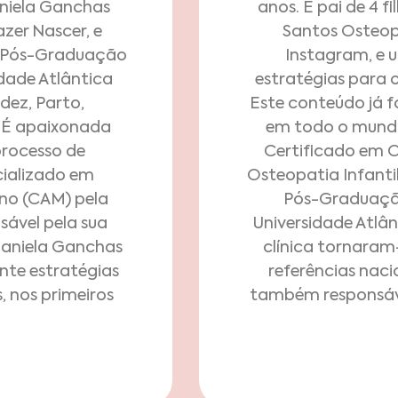
niela Ganchas
anos. É pai de 4 f
zer Nascer, e
Santos Osteopa
a Pós-Graduação
Instagram, e u
dade Atlântica
estratégias para o
dez, Parto,
Este conteúdo já fo
É apaixonada
em todo o mundo.
processo de
Certificado em 
ializado em
Osteopatia Infanti
no (CAM) pela
Pós-Graduação
ável pela sua
Universidade Atlâ
Daniela Ganchas
clínica tornaram
nte estratégias
referências naci
, nos primeiros
também responsável