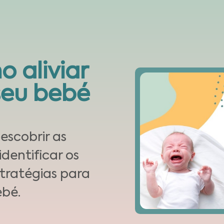
 aliviar
seu bebé
descobrir as
dentificar os
stratégias para
ebé.