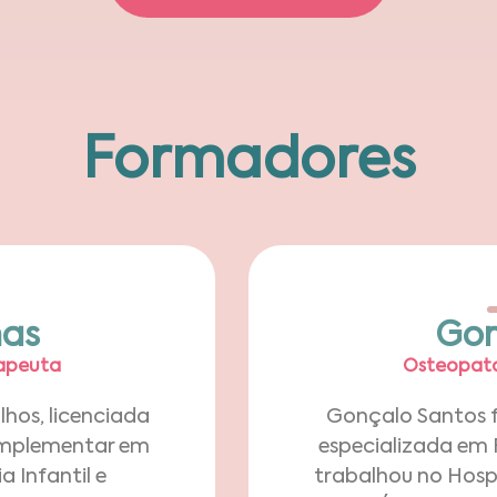
Formadores
has
Gon
apeuta​
Osteopata 
hos, licenciada
Gonçalo Santos fu
omplementar em
especializada em F
 Infantil e
trabalhou no Hospi