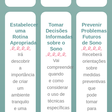
Estabelecer
Tomar
Prevenir
uma
Decisões
Problemas
Rotina
Informadas
Futuros
Apropriada
sobre o
de Sono
Sono
Irá
Receberá
Vai
descobrir
orientações
compreender
a
sobre
quando
importância
medidas
e como
de criar
preventivas
considerar
um
que
o uso de
ambiente
pode
técnicas
tranquilo
tomar
específicas
e uma
para