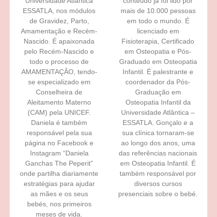
Universidade Atlântica
conteúdo já foi lido por
ESSATLA, nos módulos
mais de 10.000 pessoas
de Gravidez, Parto,
em todo o mundo. É
Amamentação e Recém-
licenciado em
Nascido. É apaixonada
Fisioterapia, Certificado
pelo Recém-Nascido e
em Osteopatia e Pós-
todo o processo de
Graduado em Osteopatia
AMAMENTAÇÂO, tendo-
Infantil. É palestrante e
se especializado em
coordenador da Pós-
Conselheira de
Graduação em
Aleitamento Materno
Osteopatia Infantil da
(CAM) pela UNICEF.
Universidade Atlântica –
Daniela é também
ESSATLA. Gonçalo e a
responsável pela sua
sua clínica tornaram-se
página no Facebook e
ao longo dos anos, uma
Instagram “Daniela
das referências nacionais
Ganchas The Peperit”
em Osteopatia Infantil. É
onde partilha diariamente
também responsável por
estratégias para ajudar
diversos cursos
as mães e os seus
presenciais sobre o bebé.
bebés, nos primeiros
meses de vida.