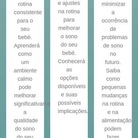
e ajustes
rotina
minimizar
na rotina
consistente
a
para
para o
ocorrência
melhorar
seu
de
o sono
bebé.
problemas
do seu
Aprenderá
de sono
bebé.
como
no
Conhecerá
um
futuro.
as
ambiente
Saiba
opções
calmo
como
disponíveis
pode
pequenas
e suas
melhorar
mudanças
possíveis
significativamente
na rotina
implicações.
a
e na
qualidade
alimentação
do sono
podem
do seu
fazer