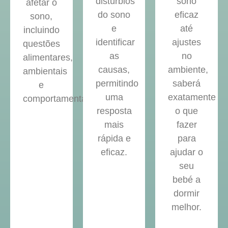
distúrbios
sono
afetar o
do sono
eficaz
sono,
e
até
incluindo
identificar
ajustes
questões
as
no
alimentares,
causas,
ambiente,
ambientais
permitindo
saberá
e
uma
exatamente
comportamentais.
resposta
o que
mais
fazer
rápida e
para
eficaz.
ajudar o
seu
bebé a
dormir
melhor.