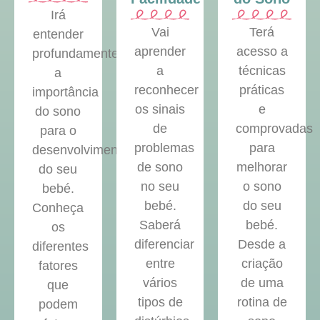
Irá
Vai
Terá
entender
aprender
acesso a
profundamente
a
técnicas
a
reconhecer
práticas
importância
os sinais
e
do sono
de
comprovadas
para o
problemas
para
desenvolvimento
de sono
melhorar
do seu
no seu
o sono
bebé.
bebé.
do seu
Conheça
Saberá
bebé.
os
diferenciar
Desde a
diferentes
entre
criação
fatores
vários
de uma
que
tipos de
rotina de
podem